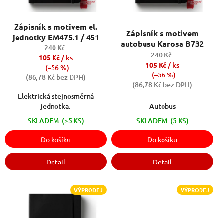
u
k
Zápisník s motivem el.
t
Zápisník s motivem
jednotky EM475.1 / 451
ů
autobusu Karosa B732
240 Kč
240 Kč
105 Kč
/ ks
105 Kč
/ ks
(–56 %)
(–56 %)
(86,78 Kč bez DPH)
(86,78 Kč bez DPH)
Elektrická stejnosměrná
jednotka.
Autobus
SKLADEM
(>5 KS)
SKLADEM
(5 KS)
Do košíku
Do košíku
Detail
Detail
VÝPRODEJ
VÝPRODEJ