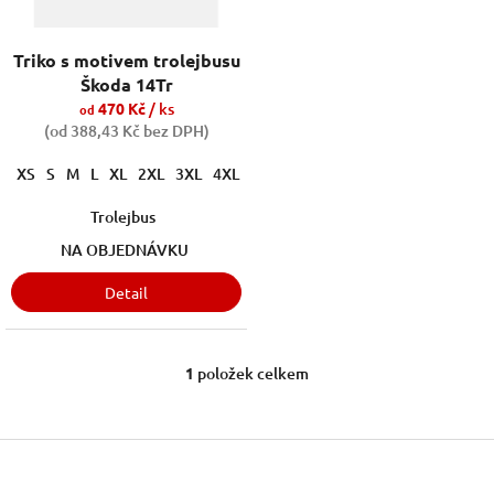
u
k
Triko s motivem trolejbusu
t
Škoda 14Tr
ů
470 Kč
/ ks
od
(od 388,43 Kč bez DPH)
XS
S
M
L
XL
2XL
3XL
4XL
5XL
110cm/4roky
122cm/6let
Trolejbus
NA OBJEDNÁVKU
Detail
1
položek celkem
O
v
l
á
Z
d
á
a