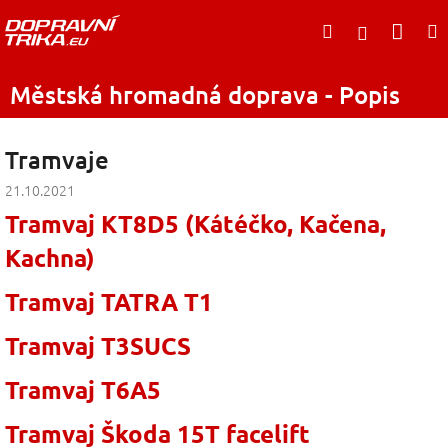
Přejít
Nák
Hledat
na
Přihlášen
obsah
koší
Městská hromadná doprava - Popis
Tramvaje
21.10.2021
Tramvaj KT8D5 (Kátéčko, Kačena,
Kachna)
Tramvaj TATRA T1
Tramvaj T3SUCS
Tramvaj T6A5
Tramvaj Škoda 15T facelift