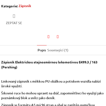
Zápisník
Kategorie
:
ZEPTAT SE
Facebook
Twitter
Popis
Související (1)
Zápisník Elektrickou stejnosměrnou lokomotivou E499.3 / 163
(Pershing)
Linkovaný zápisník s měkkou PU obálkou a potiskem vozidla nabízí
široké využití.
Šikovné ruce ho mohou upravit na diář, zapomnětlivci ho využijí jako
poznámkový blok a snílci jako deník.
Zápisník je formátu A5 má 96 stran a obal je zajištěn gumičkou.