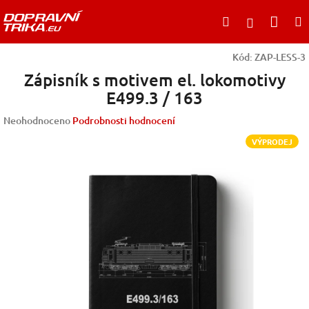
Přejít
Nák
Hledat
na
Přihlášen
obsah
koší
Kód:
ZAP-LESS-3
Zápisník s motivem el. lokomotivy
E499.3 / 163
Průměrné
Neohodnoceno
Podrobnosti hodnocení
hodnocení
VÝPRODEJ
produktu
je
0,0
z
5
hvězdiček.