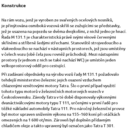
Konstrukce
Na rám vozu, jenž je vyroben ze svařených ocelových nosníků,
je
přinýtována
osmiboká vozová skříň se zužujícími se
představky,
jež je usazena na pojezdu se dvěma dvojkolími, z nichž jedno je hnací.
Řada M 131.1 je charakteristická právě svými vínově červenými
skříněmi a stříbrně šedými střechami. Stanoviště strojvedoucího a
vlakvedoucího se nachází v nástupních prostorech, jež jsou umístěny
v čelech vozu (obě čela jsou rovněž průchodná). Mezi nástupními
prostory (v jednom z nich se také nachází WC) je umístěn jeden
velkoprostorový oddíl pro cestující.
Při zadávaní objednávky na výrobu vozů řady M 131.1 požadovalo
tehdejší ministerstvo železnic jejich osazení vzduchem
chlazenými
vznětovými motory
Tatra. Šlo o první případ využití
tohoto typu motorů v železničních motorových vozech v
Československu. Závody Tatra v té době disponovaly výkonnými
dvanáctiválcovými motory typu T 111, určenými v první řadě pro
těžké
nákladní automobily
Tatra 111. Pro náročný železniční provoz
byl motor upraven snížením výkonu na 155–160
koní
při otáčkách
omezených na 1 600
ot/min. Zároveň byl doplněn přídavným
chladičem oleje a takto upravený byl označen jako Tatra T 301.