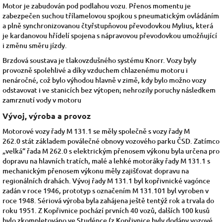
Motor je zabudován pod podlahou vozu. Přenos momentu je
zabezpečen suchou třílamelovou
spojkou
s pneumatickým ovládáním
a plně
synchronizovanou
čtyřstupňovou převodovkou Mylius, která
je
kardanovou hřídelí
spojena s nápravovou
převodovkou
umožňující
i změnu směru jízdy.
Brzdová soustava je tlakovzdušného systému Knorr. Vozy byly
provozně spolehlivé a díky vzduchem chlazenému motoru i
nenáročné, což bylo výhodou hlavně v zimě, kdy bylo možno vozy
odstavovat i ve stanicích bez výtopen; nehrozily poruchy následkem
zamrznutí vody v motoru
Vývoj, výroba a provoz
Motorové vozy řady M 131.1 se měly společně s
vozy řady M
262.0
stát základem poválečné obnovy vozového parku ČSD. Zatímco
„velká“ řada M 262.0 s elektrickým přenosem výkonu byla určena pro
dopravu na hlavních tratích, malé a lehké motoráky řady M 131.1 s
mechanickým přenosem výkonu měly zajišťovat dopravu na
regionálních drahách. Vývoj řady M 131.1 byl
kopřivnické
vagónce
zadán v roce
1946, prototyp s označením M 131.101 byl vyroben v
roce
1948. Sériová výroba byla zahájena ještě tentýž rok a trvala do
roku
1951. Z Kopřivnice pochází prvních 40 vozů, dalších 100 kusů
bylo zkompletováno ve
Studénce
(z Kopřivnice byly dodány vozové