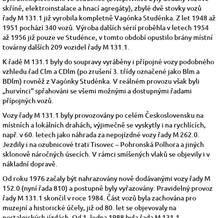
skříně, elektroinstalace a hnací agregáty), zbylé dvě stovky vozů
řady M 131.1 již vyrobila kompletně Vagónka Studénka. Z let 1948 až
1951 pochází 340 vozů. Výroba dalších sérií proběhla v letech 1954
až 1956 již pouze ve Studénce, v tomto období opustilo brány místní
továrny dalších 209 vozidel řady M 131.1.
K řadě M 131.1 byly do soupravy vyráběny i přípojné vozy podobného
vzhledu řad Clm a CDlm (po zrušení 3. třídy označené jako Blm a
BDlm) rovněž z Vagónky Studénka. V reálném provozu však byli
„hurvínci“ spřahováni se všemi možnými a dostupnými řadami
přípojných vozů.
Vozy řady M 131.1 byly provozovány po celém Československu na
místních a lokálních drahách, výjimečně se vyskytly i na rychlících,
např. v 60. letech jako náhrada za nepojízdné vozy řady M 262.0.
Jezdily i na ozubnicové trati Tisovec – Pohronská Polhora a jiných
sklonově náročných úsecích. V rámci smíšených vlaků se objevily i v
nákladní dopravě.
Od roku
1976
začaly být nahrazovány nově dodávanými
vozy řady M
152.0
(nyní řada 810) a postupně byly vyřazovány. Pravidelný provoz
řady M 131.1 skončil v roce
1984. Část vozů byla zachována pro
muzejní a historické účely, již od 80. let se objevovaly na
nostalgických jízdách. Od 1. ledna 1988 byla řada M 131.1