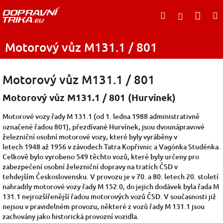
Přejít
Nák
Hledat
na
Přihlášen
obsah
koší
Motorový vůz M131.1 / 801
Motorový vůz M131.1 / 801
Motorový vůz M131.1 / 801 (Hurvínek)
Motorové vozy řady M 131.1 (od 1. ledna 1988 administrativně
označené řadou 801), přezdívané Hurvínek, jsou dvounápravové
železniční osobní motorové vozy, které byly vyráběny v
letech
1948
až
1956
v závodech
Tatra Kopřivnic
a
Vagónka Studénka.
Celkově bylo vyrobeno 549 těchto vozů, které byly určeny pro
zabezpečení osobní železniční dopravy na tratích
ČSD
v
tehdejším
Československu. V provozu je v 70. a 80. letech 20. století
nahradily
motorové vozy řady M 152.0, do jejich dodávek byla řada M
131.1 nejrozšířenější řadou motorových vozů ČSD. V současnosti již
nejsou v pravidelném provozu, některé z vozů řady M 131.1 jsou
zachovány jako historická provozní vozidla.