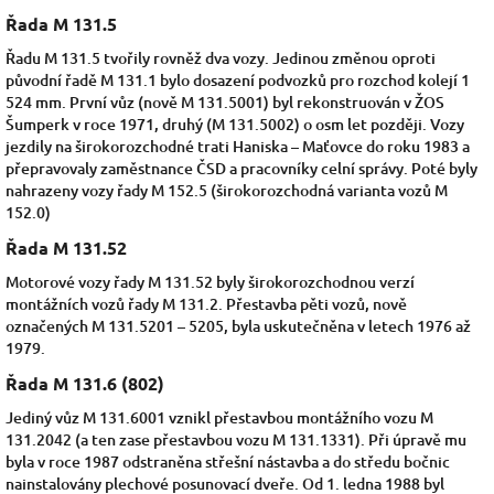
Řada M 131.5
Řadu M 131.5 tvořily rovněž dva vozy. Jedinou změnou oproti
původní řadě M 131.1 bylo dosazení podvozků pro
rozchod kolejí
1
524 mm. První vůz (nově M 131.5001) byl rekonstruován v ŽOS
Šumperk v roce 1971, druhý (M 131.5002) o osm let později. Vozy
jezdily na širokorozchodné trati
Haniska
–
Maťovce
do roku 1983 a
přepravovaly zaměstnance ČSD a pracovníky celní správy. Poté byly
nahrazeny vozy řady M 152.5 (širokorozchodná varianta vozů M
152.0)
Řada M 131.52
Motorové vozy řady M 131.52 byly širokorozchodnou verzí
montážních vozů řady
M 131.2. Přestavba pěti vozů, nově
označených M 131.5201 – 5205, byla uskutečněna v letech 1976 až
1979.
Řada M 131.6 (802)
Jediný vůz M 131.6001 vznikl přestavbou montážního vozu M
131.2042 (a ten zase přestavbou vozu M 131.1331). Při úpravě mu
byla v roce 1987 odstraněna střešní nástavba a do středu bočnic
nainstalovány plechové posunovací dveře. Od 1. ledna 1988 byl