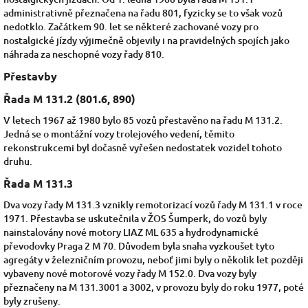
administrativně přeznačena na řadu 801, fyzicky se to však vozů
nedotklo. Začátkem 90. let se některé zachované vozy pro
nostalgické jízdy výjimečně objevily i na pravidelných spojích jako
náhrada za neschopné vozy řady 810.
Přestavby
Řada M 131.2 (801.6, 890)
V letech 1967 až 1980 bylo 85 vozů přestavěno na řadu M 131.2.
Jedná se o montážní vozy trolejového vedení, těmito
rekonstrukcemi byl dočasně vyřešen nedostatek vozidel tohoto
druhu.
Řada M 131.3
Dva vozy řady M 131.3 vznikly
remotorizací
vozů řady M 131.1 v roce
1971. Přestavba se uskutečnila v
ŽOS Šumperk, do vozů byly
nainstalovány nové motory LIAZ ML 635 a hydrodynamické
převodovky Praga 2 M 70. Důvodem byla snaha vyzkoušet tyto
agregáty v železničním provozu, neboť jimi byly o několik let později
vybaveny nové motorové vozy řady M 152.0. Dva vozy byly
přeznačeny na M 131.3001 a 3002, v provozu byly do roku
1977, poté
byly zrušeny.