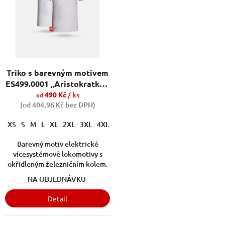
Triko s barevným motivem
ES499.0001 „Aristokratka“-
s okřídleným kolem
490 Kč
/ ks
od
(od 404,96 Kč bez DPH)
XS
S
M
L
XL
2XL
3XL
4XL
5XL
110cm/4roky
122cm/6let
Barevný motiv elektrické
vícesystémové lokomotivy s
okřídleným železničním kolem.
NA OBJEDNÁVKU
Detail