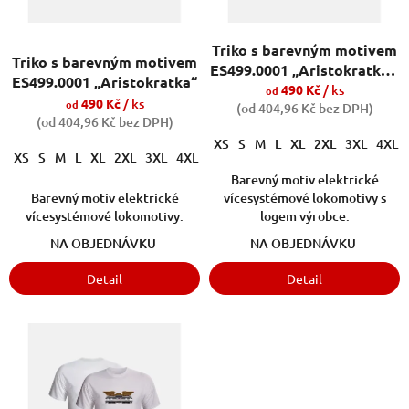
u
k
Triko s barevným motivem
t
Triko s barevným motivem
ES499.0001 „Aristokratka“-
ů
ES499.0001 „Aristokratka“
s logem výrobce
490 Kč
/ ks
od
490 Kč
/ ks
od
(od 404,96 Kč bez DPH)
(od 404,96 Kč bez DPH)
XS
S
M
L
XL
2XL
3XL
4XL
XS
S
M
L
XL
2XL
3XL
4XL
5XL
110cm/4roky
122cm/6let
Barevný motiv elektrické
Barevný motiv elektrické
vícesystémové lokomotivy s
vícesystémové lokomotivy.
logem výrobce.
NA OBJEDNÁVKU
NA OBJEDNÁVKU
Detail
Detail