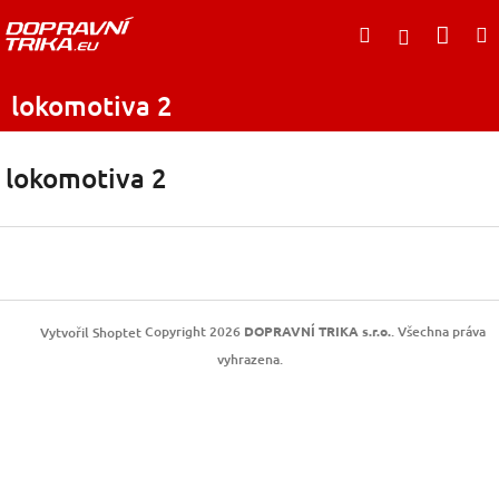
Přejít
Nák
Hledat
na
Přihlášen
obsah
koší
lokomotiva 2
lokomotiva 2
Z
á
p
a
t
Copyright 2026
DOPRAVNÍ TRIKA s.r.o.
. Všechna práva
Vytvořil Shoptet
í
vyhrazena.