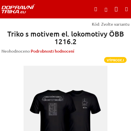
Přejít
Nák
Hledat
na
Přihlášen
obsah
koší
Kód:
Zvolte variantu
Triko s motivem el. lokomotivy ÖBB
1216.2
Průměrné
Neohodnoceno
Podrobnosti hodnocení
hodnocení
VÝPRODEJ
produktu
je
0,0
z
5
hvězdiček.