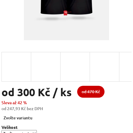
od
300 Kč
/ ks
od 470 Kč
Sleva až 42 %
od
247,93 Kč
bez DPH
Měrná
Zvolte variantu
cena:
Velikost