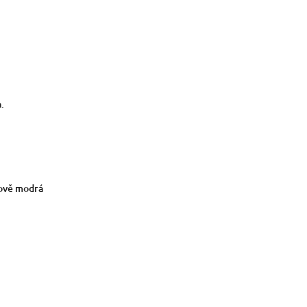
.
ově modrá