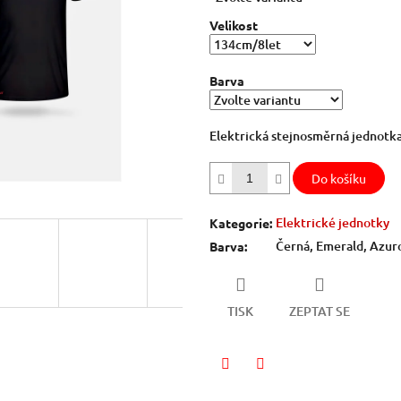
5
Velikost
hvězdiček.
Barva
Elektrická stejnosměrná jednotka
Do košíku
Elektrické jednotky
Kategorie
:
Černá, Emerald, Azur
Barva
:
TISK
ZEPTAT SE
Facebook
Twitter