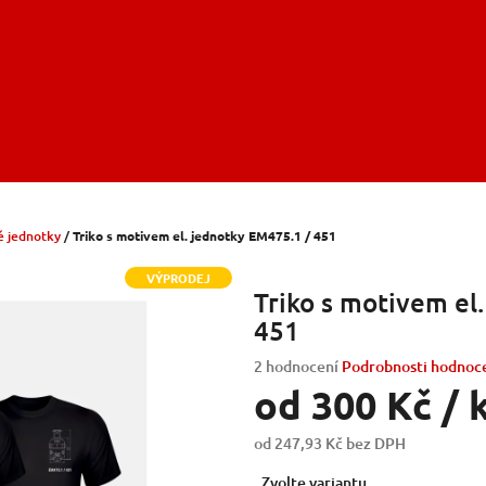
é jednotky
/
Triko s motivem el. jednotky EM475.1 / 451
VÝPRODEJ
Triko s motivem el
451
Průměrné
2 hodnocení
Podrobnosti hodnoc
hodnocení
od
300 Kč
/ 
produktu
je
od
247,93 Kč
bez DPH
4,5
Měrná
z
Zvolte variantu
cena: