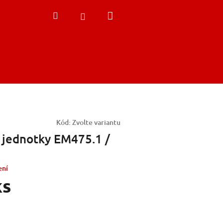
Nákupní
Hledat
Přihlášení
košík
Kód:
Zvolte variantu
. jednotky EM475.1 /
ení
ks