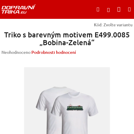
Přejít
Nák
Hledat
na
Přihlášen
obsah
koší
Kód:
Zvolte variantu
Triko s barevným motivem E499.0085
„Bobina-Zelená“
Průměrné
Neohodnoceno
Podrobnosti hodnocení
hodnocení
produktu
je
0,0
z
5
hvězdiček.