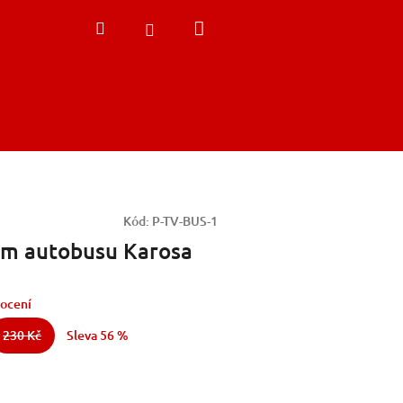
Nákupní
Hledat
Přihlášení
košík
Kód:
P-TV-BUS-1
em autobusu Karosa
ocení
230 Kč
Sleva 56 %