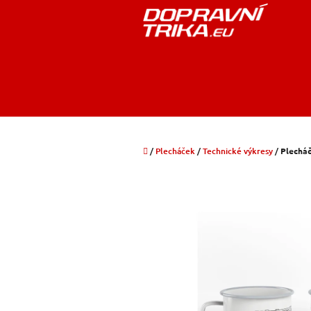
Přejít
na
obsah
Domů
/
Plecháček
/
Technické výkresy
/
Plecháč