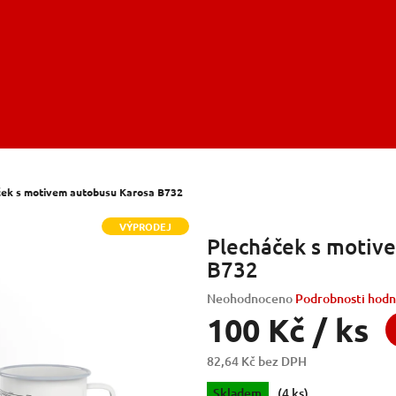
ek s motivem autobusu Karosa B732
VÝPRODEJ
Plecháček s motiv
B732
Průměrné
Neohodnoceno
Podrobnosti hodn
hodnocení
100 Kč
/ ks
produktu
je
82,64 Kč bez DPH
0,0
Měrná
z
Skladem
(4 ks)
cena: