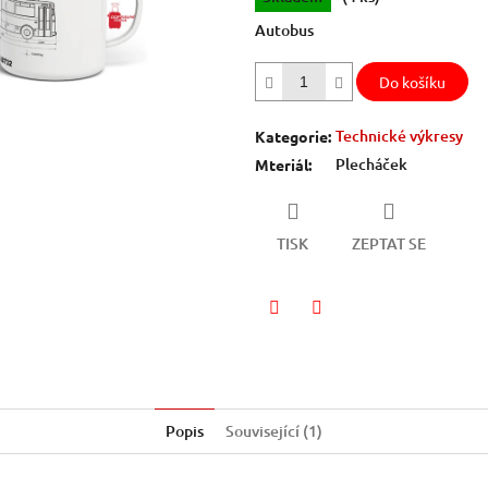
5
Autobus
hvězdiček.
Do košíku
Technické výkresy
Kategorie
:
Plecháček
Mteriál
:
TISK
ZEPTAT SE
Facebook
Twitter
Popis
Související (1)