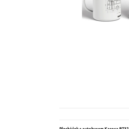
Plecháček s autobusem Karosa B732