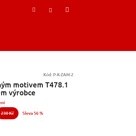
Nákupní
Hledat
Přihlášení
košík
Kód:
P-K-ZAM-2
eným motivem T478.1
em výrobce
ení
230 Kč
Sleva 56 %