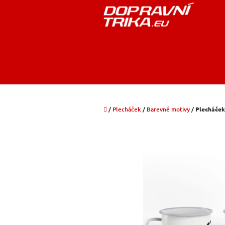
Přejít
na
obsah
Domů
/
Plecháček
/
Barevné motivy
/
Plecháček