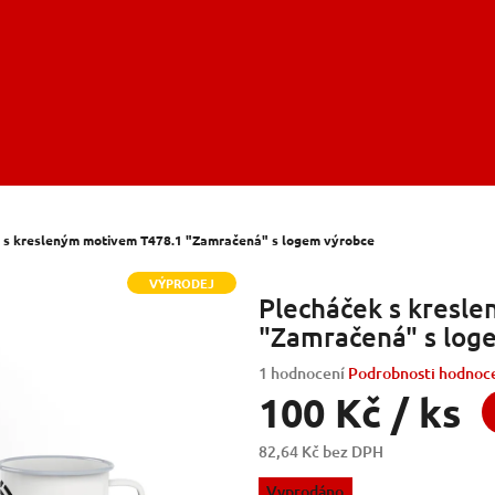
 s kresleným motivem T478.1 "Zamračená" s logem výrobce
VÝPRODEJ
Plecháček s kresl
"Zamračená" s log
Průměrné
1 hodnocení
Podrobnosti hodnoc
hodnocení
100 Kč
/ ks
produktu
je
82,64 Kč bez DPH
5,0
Měrná
z
Vyprodáno
cena: