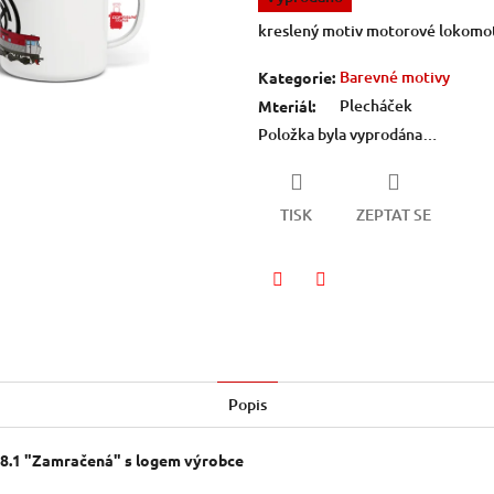
5
kreslený motiv motorové lokomo
hvězdiček.
Barevné motivy
Kategorie
:
Plecháček
Mteriál
:
Položka byla vyprodána…
TISK
ZEPTAT SE
Facebook
Twitter
Popis
8.1 "Zamračená" s logem výrobce