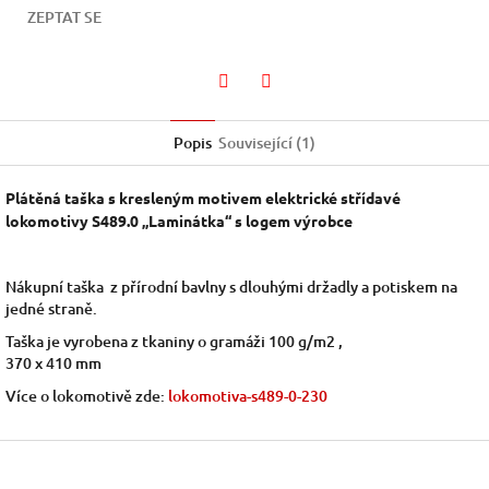
ZEPTAT SE
Facebook
Twitter
Popis
Související (1)
Plátěná taška s kresleným motivem elektrické střídavé
lokomotivy
S489.0 „Laminátka“ s logem výrobce
Nákupní taška z přírodní bavlny s dlouhými držadly a potiskem na
jedné straně.
Taška je vyrobena z tkaniny o gramáži 100 g/m2 ,
370 x 410 mm
Více o lokomotivě zde:
lokomotiva-s489-0-230
Z
á