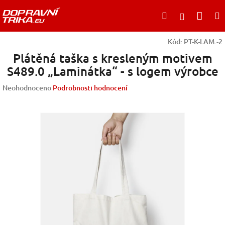
Přejít
Nák
Hledat
na
Přihlášen
obsah
koší
Kód:
PT-K-LAM.-2
Plátěná taška s kresleným motivem
S489.0 „Laminátka“ - s logem výrobce
Průměrné
Neohodnoceno
Podrobnosti hodnocení
hodnocení
produktu
je
0,0
z
5
hvězdiček.