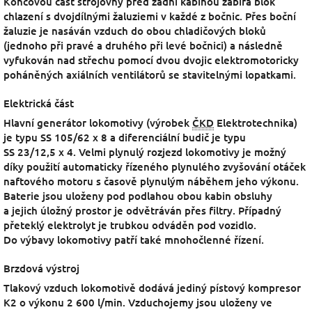
Koncovou část strojovny před zadní kabinou zabírá blok
chlazení s dvojdílnými žaluziemi v každé z bočnic. Přes boční
žaluzie je nasáván vzduch do obou chladičových bloků
(jednoho při pravé a druhého při levé bočnici) a následně
vyfukován nad střechu pomocí dvou dvojic elektromotoricky
poháněných axiálních ventilátorů se stavitelnými lopatkami.
Elektrická část
Hlavní generátor lokomotivy (výrobek
ČKD
Elektrotechnika)
je typu SS 105/62 x 8 a diferenciální budič je typu
SS 23/12,5 x 4. Velmi plynulý rozjezd lokomotivy je možný
díky použití automaticky řízeného plynulého zvyšování otáček
naftového motoru s časově plynulým náběhem jeho výkonu.
Baterie jsou uloženy pod podlahou obou kabin obsluhy
a jejich úložný prostor je odvětráván přes filtry. Případný
přeteklý elektrolyt je trubkou odváděn pod vozidlo.
Do výbavy lokomotivy patří také mnohočlenné řízení.
Brzdová výstroj
Tlakový vzduch lokomotivě dodává jediný pístový kompresor
K2 o výkonu 2 600 l/min. Vzduchojemy jsou uloženy ve