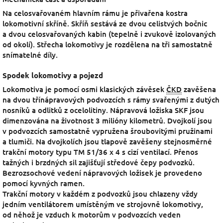
Na celosvařovaném hlavním rámu je přivařena kostra
lokomotivní skříně. Skříň sestává ze dvou celistvých bočnic
a dvou celosvařovaných kabin (tepelně i zvukově izolovaných
od okolí). Střecha lokomotivy je rozdělena na tři samostatně
snímatelné díly.
Spodek lokomotivy a pojezd
Lokomotiva je pomocí osmi klasických závěsek
ČKD
zavěšena
na dvou třínápravových podvozcích s rámy svařenými z dutých
nosníků a odlitků z ocelolitiny. Nápravová ložiska SKF jsou
dimenzována na životnost 3 milióny kilometrů. Dvojkolí jsou
v podvozcích samostatně vypružena šroubovitými pružinami
a tlumiči. Na dvojkolích jsou tlapově zavěšeny stejnosměrné
trakční motory typu TM 51/36 x 4 s cizí ventilací. Přenos
tažných i brzdných sil zajišťují středové čepy podvozků.
Bezrozsochové vedení nápravových ložisek je provedeno
pomocí kyvných ramen.
Trakční motory v každém z podvozků jsou chlazeny vždy
jedním ventilátorem umístěným ve strojovně lokomotivy,
od něhož je vzduch k motorům v podvozcích veden