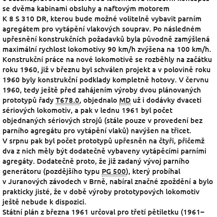
se dvěma kabinami obsluhy a naftovým motorem
K 8 S 310 DR, kterou bude možné volitelně vybavit parním
agregátem pro vytápění vlakových souprav. Po následném
upřesnění konstrukčních požadavků byla původně zamýšlená
maximální rychlost lokomotivy 90 km/h zvýšena na 100 km/h.
Konstrukční práce na nové lokomotivě se rozběhly na začátku
roku 1960, již v březnu byl schválen projekt a v polovině roku
1960 byly konstrukční podklady kompletně hotovy. V červnu
1960, tedy ještě před zahájením výroby dvou plánovaných
prototypů řady
T678.0
, objednalo
MD
už i dodávky dvaceti
sériových lokomotiv, a pak v lednu 1961 byl počet
objednaných sériových strojů (stále pouze v provedení bez
parního agregátu pro vytápění vlaků) navýšen na třicet.
V srpnu pak byl počet prototypů upřesněn na čtyři, přičemž
dva z nich měly být dodatečně vybaveny vytápěcími parními
agregáty. Dodatečně proto, že již zadaný vývoj parního
generátoru (pozdějšího typu
PG 500
), který probíhal
v Juranových závodech v Brně, nabíral značné zpoždění a bylo
prakticky jisté, že v době výroby prototypových lokomotiv
ještě nebude k dispozici.
Státní plán z března 1961 určoval pro třetí pětiletku (1961–