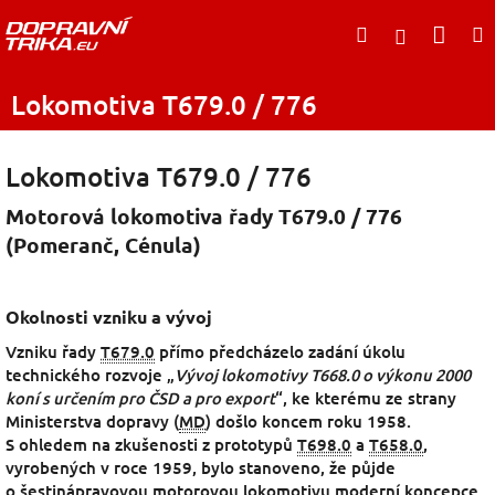
Přejít
Nák
Hledat
na
Přihlášen
obsah
koší
Lokomotiva T679.0 / 776
Lokomotiva T679.0 / 776
Motorová lokomotiva řady T679.0 / 776
(Pomeranč, Cénula)
Okolnosti vzniku a vývoj
Vzniku řady
T679.0
přímo předcházelo zadání úkolu
technického rozvoje „
Vývoj lokomotivy T668.0 o výkonu 2000
koní s určením pro ČSD a pro export
“, ke kterému ze strany
Ministerstva dopravy (
MD
) došlo koncem roku 1958.
S ohledem na zkušenosti z prototypů
T698.0
a
T658.0
,
vyrobených v roce 1959, bylo stanoveno, že půjde
o šestinápravovou motorovou lokomotivu moderní koncepce