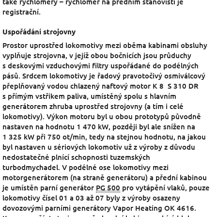
také rychloměry – rychloměr na předním stanovišti je
registrační.
Uspořádání strojovny
Prostor uprostřed lokomotivy mezi oběma kabinami obsluhy
vyplňuje strojovna, v jejíž obou bočnicích jsou průduchy
s deskovými vzduchovými filtry uspořádané do podélných
pásů. Srdcem lokomotivy je řadový pravotočivý osmiválcový
přeplňovaný vodou chlazený naftový motor K 8 S 310 DR
s přímým vstřikem paliva, umístěný spolu s hlavním
generátorem zhruba uprostřed strojovny (a tím i celé
lokomotivy). Výkon motoru byl u obou prototypů původně
nastaven na hodnotu 1 470 kW, později byl ale snížen na
1 325 kW při 750 ot/min, tedy na stejnou hodnotu, na jakou
byl nastaven u sériových lokomotiv už z výroby z důvodu
nedostatečné plnící schopnosti tuzemských
turbodmychadel.
V podélné ose lokomotivy mezi
motorgenerátorem (na straně generátoru) a přední kabinou
je umístěn parní generátor
PG 500
pro vytápění vlaků, pouze
lokomotivy čísel 01 a 03 až 07 byly z výroby osazeny
dovozovými parními generátory Vapor Heating OK 4616.