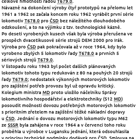
celkové hmotnosti řadou
T679.0
.
Návazně na dokončení výroby čtyř prototypů na přelomu let
1961 a 1962 se začala koncem roku 1962 vyrábět první série
lokomotiv
T678.0
pro
ČSD
bez náležitého dlouhodobého
odzkoušení, a to na výjimku z tzv. technologické kázně.
Po deseti vyrobených kusech však byla výroba přerušena ve
prospěch dvacetikusové série strojů DEM 2000 pro Irák.
Výroba pro
ČSD
pak pokračovala až v roce 1964, kdy bylo
vyrobeno zbylých 5 lokomotiv řady
T678.0
a prvních 5
sériových strojů
T679.0
.
V listopadu roku 1963 byl počet dalších plánovaných
lokomotiv tohoto typu redukován z 80 na pouhých 20 strojů
řady
T679.0
; nedostatek výkonných motorových lokomotiv
pro zajištění potřeb provozu byl už opravdu kritický.
Kolegium ministra
MD
proto uložilo náčelníku Správy
lokomotivního hospodářství a elektrotechniky (S12
MD
)
posoudit možnosti dovozu potřebných motorových lokomotiv
s prioritním zřetelem na zajištění těžké nákladní dopravy
u
ČSD
. Jednání o dovozu motorových lokomotiv typu M62
ze
SSSR
byla zahájena v roce 1964 a v červenci toho roku
proběhla u výrobce v Lugansku jednání, která odsouhlasila
v principu technické podmínky dodávek pro
ČSD
. Smlouva na