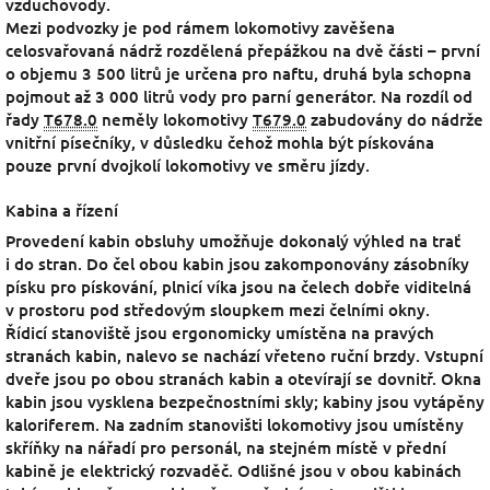
vzduchovody.
Mezi podvozky je pod rámem lokomotivy zavěšena
celosvařovaná nádrž rozdělená přepážkou na dvě části – první
o objemu 3 500 litrů je určena pro naftu, druhá byla schopna
pojmout až 3 000 litrů vody pro parní generátor. Na rozdíl od
řady
T678.0
neměly lokomotivy
T679.0
zabudovány do nádrže
vnitřní písečníky, v důsledku čehož mohla být pískována
pouze první dvojkolí lokomotivy ve směru jízdy.
Kabina a řízení
Provedení kabin obsluhy umožňuje dokonalý výhled na trať
i do stran. Do čel obou kabin jsou zakomponovány zásobníky
písku pro pískování, plnicí víka jsou na čelech dobře viditelná
v prostoru pod středovým sloupkem mezi čelními okny.
Řídicí stanoviště jsou ergonomicky umístěna na pravých
stranách kabin, nalevo se nachází vřeteno ruční brzdy. Vstupní
dveře jsou po obou stranách kabin a otevírají se dovnitř. Okna
kabin jsou vysklena bezpečnostními skly; kabiny jsou vytápěny
kaloriferem. Na zadním stanovišti lokomotivy jsou umístěny
skříňky na nářadí pro personál, na stejném místě v přední
kabině je elektrický rozvaděč. Odlišné jsou v obou kabinách