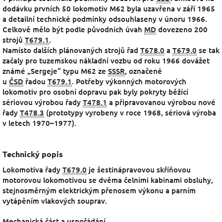
dodávku prvních 50 lokomotiv M62 byla uzavřena v září 1965
a detailní technické podmínky odsouhlaseny v únoru 1966.
Celkově mělo být podle původních úvah
MD
dovezeno 200
strojů
T679.1
.
Namísto dalších plánovaných strojů řad
T678.0
a
T679.0
se tak
začaly pro tuzemskou nákladní vozbu od roku 1966 dovážet
známé „Sergeje“ typu M62 ze
SSSR
, označené
u
ČSD
řadou
T679.1
. Potřeby výkonných motorových
lokomotiv pro osobní dopravu pak byly pokryty běžící
sériovou výrobou řady
T478.1
a připravovanou výrobou nové
řady
T478.3
(prototypy vyrobeny v roce 1968, sériová výroba
v letech 1970–1977).
Technický popis
Lokomotiva řady
T679.0
je šestinápravovou skříňovou
motorovou lokomotivou se dvěma čelními kabinami obsluhy,
stejnosměrným elektrickým přenosem výkonu a parním
vytápěním vlakových souprav.
Mechanická část a uspořádání