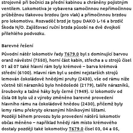
strojovně při bočnici za přední kabinou a chráněny pojistným
ventilem. Lokomotiva je vybavena samočinnou nepřímočinnou
průběžnou tlakovou brzdou (pro vlak) a přímočinnou brzdou
pro lokomotivu. Rozvaděč brzd je typu DAKO L-16 a brzdič
Škoda N/O. Zajišťovací ruční brzda působí na dvě dvojkolí
přilehlého podvozku.
Barevné řešení
Původní nátěr lokomotiv řady
T679.0
byl s dominující barvou
oranž návěstní (7550), horní část kabin, střecha a u strojů čísel
01 až 07 také hlavní rám byly krémové – barva krémová
střední (6100). Hlavní rám byl u sedmi nejstarších strojů
lemován čokoládově hnědými pruhy (2430), vše od rámu níže
včetně těl nárazníků bylo hnědošedé (2179), talíře nárazníků,
šroubovky a tažné háky byly černé (1949). U lokomotiv od
čísla 08 bylo už z výroby změněno barevné provedení
hlavního rámu na čokoládově hnědou (2430), přičemž byly
lemy rámu překryty okrasnými hliníkovými lištami.
Později během provozu bylo provedení nátěrů lokomotiv
občas měněno – například hnědý rám místo krémového
dostaly později také lokomotivy
T679.0
čísel 03, 04 a 05,