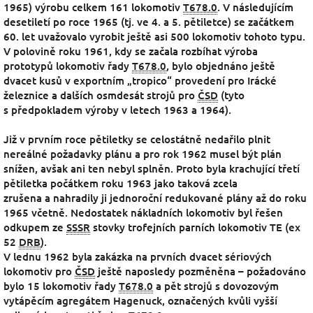
1965) výrobu celkem 161 lokomotiv
T678.0
. V následujícím
desetiletí po roce 1965 (tj. ve 4. a 5. pětiletce) se začátkem
60. let uvažovalo vyrobit ještě asi 500 lokomotiv tohoto typu.
V polovině roku 1961, kdy se začala rozbíhat výroba
prototypů lokomotiv řady
T678.0
, bylo objednáno ještě
dvacet kusů v exportním „tropico“ provedení pro Irácké
železnice a dalších osmdesát strojů pro
ČSD
(tyto
s předpokladem výroby v letech 1963 a 1964).
Již v prvním roce pětiletky se celostátně nedařilo plnit
nereálné požadavky plánu a pro rok 1962 musel být plán
snížen, avšak ani ten nebyl splněn. Proto byla krachující třetí
pětiletka počátkem roku 1963 jako taková zcela
zrušena
a nahradily ji jednoroční redukované plány až do roku
1965 včetně. Nedostatek nákladních lokomotiv byl řešen
odkupem ze
SSSR
stovky trofejních parních lokomotiv TE (ex
52
DRB
).
V lednu 1962 byla zakázka na prvních dvacet sériových
lokomotiv pro
ČSD
ještě naposledy pozměněna – požadováno
bylo 15 lokomotiv řady
T678.0
a pět strojů s dovozovým
vytápěcím agregátem Hagenuck, označených kvůli vyšší