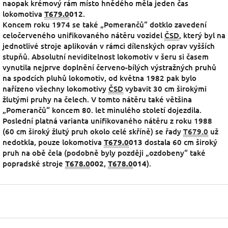
naopak krémový rám místo hnědého měla jeden čas
lokomotiva
T679.0
012
.
Koncem roku 1974 se také „Pomerančů“ dotklo zavedení
celočerveného unifikovaného nátěru vozidel
ČSD
, který byl na
jednotlivé stroje aplikován v rámci dílenských oprav vyšších
stupňů. Absolutní neviditelnost lokomotiv v šeru si časem
vynutila nejprve doplnění červeno-bílých výstražných pruhů
na spodcích pluhů lokomotiv, od května 1982 pak bylo
nařízeno všechny lokomotivy
ČSD
vybavit 30 cm širokými
žlutými pruhy na čelech. V tomto nátěru také většina
„Pomerančů“ koncem 80. let minulého století dojezdila.
Poslední platná varianta unifikovaného nátěru z roku 1988
(60 cm široký žlutý pruh okolo celé skříně) se řady
T679.0
už
nedotkla, pouze lokomotiva
T679.0
013
dostala 60 cm široký
pruh na obě čela (podobně byly později „ozdobeny“ také
popradské stroje
T678.0
002
,
T678.0
014
).
Z
á
p
a