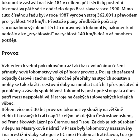
lokomotiv zastavil na čísle 181 v celkem pěti sériích; poslední
lokomotivy páté série obdrželo depo Bratislava v roce 1990.
Mimo
tuto číselnou řadu byl v roce 1987 vyroben stroj 362.001 s převodem
pro rychlost 140 km/h. Přestože plány předběžně počítaly
s hromadnou výrobou i těchto upravených lokomotiv, nakonec k ní
nedošlo a ke „zrychlování“ na rychlost 140 km/h došlo až mnohem
později.
Provoz
Vzhledem k velmi pokrokovému až takřka revolučnímu řešení
přinesly nové lokomotivy velký přínos v provozu. Po jejich zařazení
odpadly časově i technicky náročné přepřahy na stycích soustav a
mohly se tak zkrátit cestovní doby na mnoha tratích. I přes počáteční
problémy a závady spolehlivost lokomotiv postupně stoupala a dnes
patří mezi nejspolehlivější stroje na českých i slovenských kolejích
vůbec.
Během více než 30 let provozu lokomotivy sloužily na většině
elektrifikovaných tratí napříč celým někdejším Československem,
od
Františkových Lázní
po
Čiernou nad Tisou. Za dob jejich působení
v depu na
Masarykově nádraží
v Praze byly lokomotivy nasazovány
i na prestižní vlaky kategorie
EC
mezi Prahou a Bratislavou, toto je