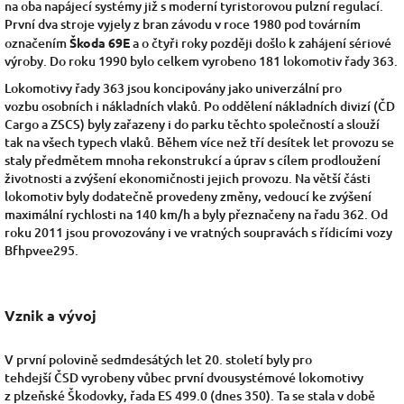
na oba
napájecí systémy
již s moderní
tyristorovou pulzní regulací.
První dva stroje vyjely z bran závodu v roce
1980
pod továrním
označením
Škoda 69E
a o čtyři roky později došlo k zahájení sériové
výroby. Do roku
1990
bylo celkem vyrobeno 181 lokomotiv řady 363.
Lokomotivy řady 363 jsou koncipovány jako univerzální pro
vozbu
osobních
i nákladních vlaků. Po oddělení nákladních divizí (ČD
Cargo
a
ZSCS) byly zařazeny i do parku těchto společností a slouží
tak na všech typech vlaků. Během více než tří desítek let provozu se
staly předmětem mnoha rekonstrukcí a úprav s cílem prodloužení
životnosti a zvýšení ekonomičnosti jejich provozu. Na větší části
lokomotiv byly dodatečně provedeny změny, vedoucí ke zvýšení
maximální rychlosti na 140 km/h a byly přeznačeny na řadu
362. Od
roku
2011
jsou provozovány i ve vratných soupravách s řídicími vozy
Bfhpvee295.
Vznik a vývoj
V první polovině sedmdesátých let 20. století byly pro
tehdejší
ČSD
vyrobeny vůbec první dvousystémové lokomotivy
z plzeňské
Škodovky, řada ES 499.0 (dnes
350
). Ta se stala v době