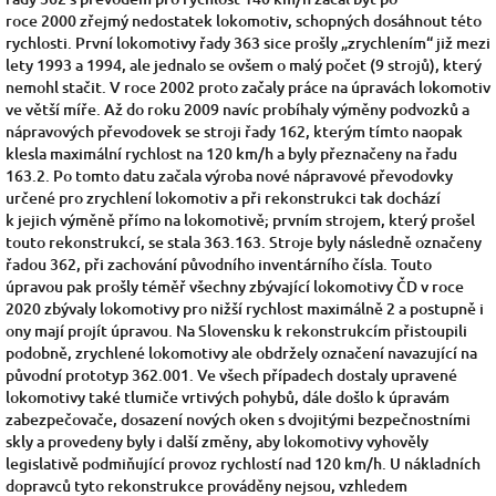
roce
2000
zřejmý nedostatek lokomotiv, schopných dosáhnout této
rychlosti. První lokomotivy řady 363 sice prošly „zrychlením“ již mezi
lety
1993
a
1994, ale jednalo se ovšem o malý počet (9 strojů), který
nemohl stačit. V roce
2002
proto začaly práce na úpravách lokomotiv
ve větší míře. Až do roku
2009
navíc probíhaly výměny
podvozků
a
nápravových převodovek se stroji řady
162, kterým tímto naopak
klesla maximální rychlost na 120 km/h a byly přeznačeny na řadu
163.2. Po tomto datu začala výroba nové nápravové převodovky
určené pro zrychlení lokomotiv a při rekonstrukci tak dochází
k jejich výměně přímo na lokomotivě; prvním strojem, který prošel
touto rekonstrukcí, se stala 363.163.
Stroje byly následně označeny
řadou
362, při zachování původního inventárního čísla. Touto
úpravou pak prošly téměř všechny zbývající lokomotivy ČD v roce
2020 zbývaly lokomotivy pro nižší rychlost maximálně 2 a postupně i
ony mají projít úpravou.
Na Slovensku
k rekonstrukcím přistoupili
podobně, zrychlené lokomotivy ale obdržely označení navazující na
původní prototyp 362.001.
Ve všech případech dostaly upravené
lokomotivy také tlumiče vrtivých pohybů, dále došlo k úpravám
zabezpečovače, dosazení nových oken s dvojitými bezpečnostními
skly a provedeny byly i další změny, aby lokomotivy vyhověly
legislativě podmiňující provoz rychlostí nad 120 km/h. U nákladních
dopravců tyto rekonstrukce prováděny nejsou, vzhledem