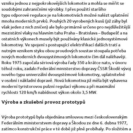
vzniku jednou z nejpokrokovějších lokomotiv a mohla se měřit se
soudobými zahraničními výrobky.
I přes použití staršího
typu
odporové regulace
je na lokomotivách možné nalézt uplatnění
mnoha moderních prvků. Pouhých 20 vyrobených kusů (již záhy byl
však jeden z nich zničen) ale bylo primárně určeno pro nejdůležitější
mezistátní vlaky na hlavním tahu
Praha
–
Bratislava
–
Budapešť
a na
ostatních výkonech musely být používány klasické jednosystémové
lokomotivy.
Ve spojení s postupující elektrifikací dalších tratí a
nutným vznikem styku obou proudových soustav stoupala potřeba
nových moderních dvousystémových lokomotiv čím dál naléhavěji.
Roku
1975
započala sériová výroba řady
350
a krátce nato, v únoru
téhož roku, zadalo Federální ministerstvo dopravy
ČSSR
Škodě vývoj
nového typu univerzální dvousystémové lokomotivy, uplatnitelné
v osobní i nákladní dopravě.
Nová lokomotiva již měla být vybavena
moderní
tyristorovou pulzní regulací výkonu
a při maximální
rychlosti 120 km/h nabídnout výkon okolo 3,5 MW.
Výroba a zkušební provoz prototypů
Výroba prototypů byla objednána smlouvou mezi československým
Federálním ministerstvem dopravy a
Škodou
ze dne
6. dubna
1977,
zatímco konstrukční práce v té době již plně probíhaly.
Po složitém a