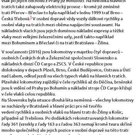
však po jejich odchodu z Prahy již minulostí. Na několika hlavních
tratích také zahajovaly elektrický provoz – kromě již zmíněné
trati
Přerov – Břeclav
to byla například v lednu
1999
trať
Brno –
]
Česká Třebová.
V osobní dopravě vždy vozily dálkové rychlíky a
osobní vlaky na tratích mezi oběma napájecími soustavami. Na
nákladních vlacích jsou jejich doménou nákladní expresy a těžké
vlaky mezi velkými železničními uzly, jezdí takto například
mezi
Bohumínem
a
Břeclaví
či na trati
Bratislava – Žilina.
V současnosti (2016) jsou lokomotivy v majetku čtyř dopravců –
osobních Českých drah a Železničné spoločnosti Slovensko a
nákladních divizí ČD Cargo a ZSCS. V České republice jsou
dislokovány v depech Plzeň, Brno, České Budějovice, Ostrava a Ústí
nad Labem, odkud jezdí na všech typech vlaků na hlavních tratích.
Plzeňské lokomotivy zajíždějí v čele rychlíků až do Děčína, brněnské
jsou k vidění od Prahy po Bohumín a nákladní stroje ČD Cargo křižují
v čele vlaků celou republiku.
Na
Slovensku
byla situace dlouhá léta neměnná – všechny lokomotivy
se nacházely v Bratislavě
a hlavní práci pro ně tvořilo
vedení
rychlíků
a osobních vlaků na hlavní trati do
Žiliny
a
Košic,
případně až
Trebišova. Po dodávkách rekonstruovaných lokomotiv
řady
361
(vznikly z řady
163
a s řadou 363 nemají kromě tvaru skříně
mnoho společného) ale jejich pozice v osobní dopravě na této trati