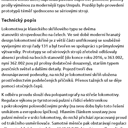
prošly výměnou za modernější typu Unipuls. Později bylo provedení
prototypů téměř sjednoceno se sériovými stroji.
Technický popis
Lokomotiva je klasického skříňového typu se dvěma
stanovišti
strojvedoucího
na čelech. Ve své době moderní hranatý
design lokomotivní skříně je z větší části unifikovaný se souběžně
vyvíjenými stroji řady
131
a byl tvořen ve spolupráci s průmyslovými
výtvarníky.
Prototypy se od sériových strojů zřetelně odlišovaly
absencí prolisů na bocích stanovišť (do konce roku 2016, u 363.002,
nyní 362.002 jsou již prolisy dodatečně dosazeny), starším typem
pozičních světel a dalšími detaily. Pojezd tvoří dva
dvounápravové
podvozky, na nichž je lokomotivní skříň uložena
prostřednictvím podvlečených příčníků. Přenos tažných sil se děje
pomocí otočných čepů.
K odběru proudu slouží dva
polopantografy
na střeše lokomotivy.
Regulace výkonu je
tyristorová pulzní
s řídící elektronikou
s pokrokovými polovodičovými prvky (na svou dobu bylo toto řešení
unikátem a evropskou špičkou).
Hlavním článkem soustavy jsou
pulzní měniče v srdci lokomotivy, do nichž přichází zpracovaný proud
od trakčního
usměrňovače. Samotné měniče pak obstarávají regulaci