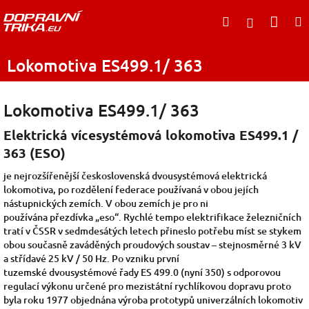
Přejít
Nák
Hledat
na
Přihlášen
obsah
koší
Lokomotiva ES499.1/ 363
Lokomotiva ES499.1/ 363
Elektrická vícesystémová lokomotiva ES499.1 /
363 (ESO)
je nejrozšířenější
československá
dvousystémová
elektrická
lokomotiva, po rozdělení federace používaná v obou jejích
nástupnických zemích. V obou zemích je pro ni
používána
přezdívka
„eso“
. Rychlé tempo elektrifikace železničních
tratí v ČSSR
v sedmdesátých letech přineslo potřebu míst se stykem
obou současně zaváděných
proudových soustav
– stejnosměrné 3 kV
a střídavé 25 kV / 50 Hz. Po vzniku první
tuzemské
dvousystémové
řady
ES 499.0
(nyní 350) s odporovou
regulací výkonu
určené pro mezistátní rychlíkovou dopravu proto
byla roku
1977
objednána výroba prototypů univerzálních lokomotiv