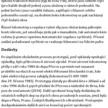
výkonu trakčních motorů (typ Al 4542 FiR), které jsou celkem čtyři
(pro každé
dvojkolí
jeden) a jsou uloženy v rámech
podvozků. Na
jedné bočnici jsou rozsáhlé žaluzie, zajišťující chlazení celého
pohonného soustrojí, na druhém boku lokomotivy se pak nacházejí
čtyři kulatá okna.
Řízení lokomotivy a regulace tažné síly jsou obstarávány pákovým
kontrolérem, jež umožňuje jízdu jak v manuálním, tak automatickém
režimu (s pomocí systému Automatické regulace rychlosti). Přesné
zadání požadované rychlosti se realizuje klávesnicí na řídicím pultu.
Dodávky
Po úspěšném zkušebním provozu prototypů, jenž vykázaly vynikající
výsledky, bylo přikročeno k sériové výrobě. První sériové lokomotivy
přišly v září roku 1984 do depa Přerov a premiérové nasazení
proběhlo na vlacích na nově elektrifikované břeclavské trati, kde
také elektrický provoz zahájily (lokomotiva ES 499.1009
dne 29. března 1985).
Prototypy zůstaly po dlouhá léta v Jihlavě a až
roku 1996 došlo k jejich předání do Přerova a následně do Brna, kde
jsou do současnosti (2016). Další vyrobené kusy byly dodávány do
ostatních velkých dep na stycích obou proudových soustav, jimiž byla
depa v Plzni, Praze, Českých Budějovicích a Bratislavě.
Postupným
doobjednáváním dalších sérií se konečný počet vyrobených