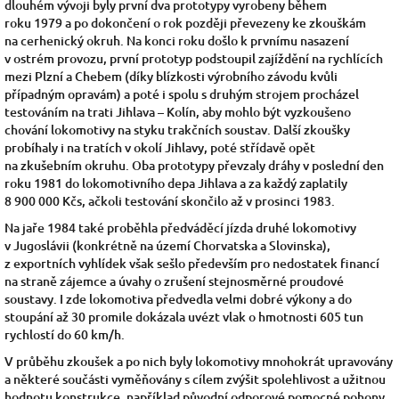
dlouhém vývoji byly první dva prototypy vyrobeny během
roku
1979
a po dokončení o rok později převezeny ke zkouškám
na
cerhenický okruh.
Na konci roku došlo k prvnímu nasazení
v ostrém provozu, první prototyp podstoupil zajíždění na rychlících
mezi
Plzní
a
Chebem
(díky blízkosti výrobního závodu kvůli
případným opravám) a poté i spolu s druhým strojem procházel
testováním na trati
Jihlava
–
Kolín, aby mohlo být vyzkoušeno
chování lokomotivy na styku trakčních soustav.
Další zkoušky
probíhaly i na tratích v okolí
Jihlavy, poté střídavě opět
na
zkušebním okruhu. Oba prototypy převzaly
dráhy
v poslední den
roku
1981
do
lokomotivního depa
Jihlava
a za každý zaplatily
8 900 000
Kčs, ačkoli testování skončilo až v prosinci
1983.
Na jaře
1984
také proběhla předváděcí jízda druhé lokomotivy
v Jugoslávii
(konkrétně na území
Chorvatska
a
Slovinska),
z exportních vyhlídek však sešlo především pro nedostatek financí
na straně zájemce a úvahy o zrušení stejnosměrné proudové
soustavy.
I zde lokomotiva předvedla velmi dobré výkony a do
stoupání až 30 promile dokázala uvézt vlak o hmotnosti 605 tun
rychlostí do 60 km/h.
V průběhu zkoušek a po nich byly lokomotivy mnohokrát upravovány
a některé součásti vyměňovány s cílem zvýšit spolehlivost a užitnou
hodnotu konstrukce, například původní odporové pomocné pohony