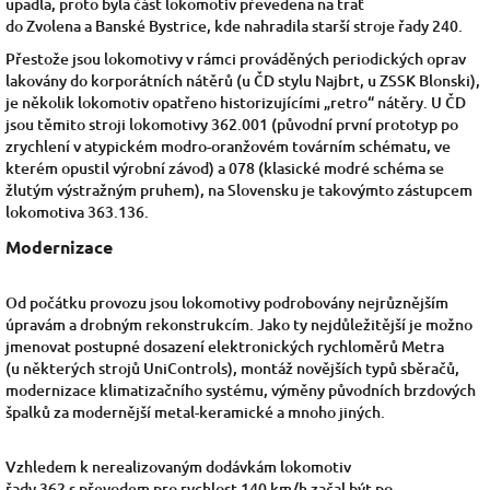
upadla, proto byla část lokomotiv převedena na trať
do
Zvolena
a
Banské Bystrice, kde nahradila starší stroje řady
240.
Přestože jsou lokomotivy v rámci prováděných periodických oprav
lakovány do korporátních nátěrů (u ČD stylu
Najbrt, u ZSSK Blonski),
je několik lokomotiv opatřeno historizujícími „retro“ nátěry. U ČD
jsou těmito stroji lokomotivy 362.001 (původní první prototyp po
zrychlení v atypickém modro-oranžovém továrním schématu, ve
kterém opustil výrobní závod)
a 078 (klasické modré schéma se
žlutým výstražným pruhem), na
Slovensku
je takovýmto zástupcem
lokomotiva 363.136.
Modernizace
Od počátku provozu jsou lokomotivy podrobovány nejrůznějším
úpravám a drobným rekonstrukcím. Jako ty nejdůležitější je možno
jmenovat postupné dosazení elektronických rychloměrů Metra
(u některých strojů UniControls), montáž novějších typů sběračů,
modernizace klimatizačního systému, výměny původních brzdových
špalků za modernější metal-keramické a mnoho jiných.
Vzhledem k nerealizovaným dodávkám lokomotiv
řady
362
s převodem pro rychlost 140 km/h začal být po